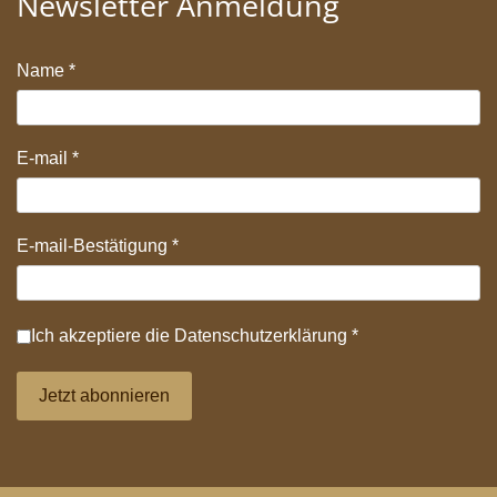
Newsletter Anmeldung
Name
*
E-mail
*
E-mail-Bestätigung
*
Datenschutz
*
Ich akzeptiere die
Datenschutzerklärung
*
Jetzt abonnieren