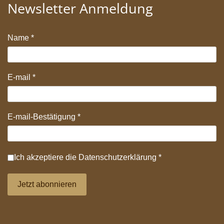
Newsletter Anmeldung
Name
*
E-mail
*
E-mail-Bestätigung
*
Datenschutz
*
Ich akzeptiere die
Datenschutzerklärung
*
Jetzt abonnieren