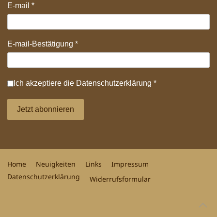
E-mail
*
E-mail-Bestätigung
*
Datenschutz
*
Ich akzeptiere die
Datenschutzerklärung
*
Jetzt abonnieren
Home
Neuigkeiten
Links
Impressum
Datenschutzerklärung
Widerrufsformular