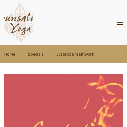
Zum Hauptinhalt springen
Home
Specials
Ecstatic Breathwork